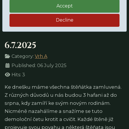
Accept
Decline
6.7.2025
Details
Category:
Vrh A
Published: 06 July 2025
Hits: 3
Ke dnešku máme všechna štěňátka zamluvená.
Z různých důvodů u nás budou 3 hafani až do
srpna, kdy zamíří ke svým novým rodinám.
Nicméně nazahálíme a snažíme se tuto
demoloční četu krotit a cvičit. Každé štěně již
projevuje svou povahu a některá štěňata jsou