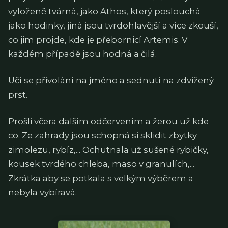
vyloženě tvárná, jako Athos, který poslouchá
jako hodinky, jiná jsou tvrdohlavější a více zkouší,
co jim projde, kde je přebornicí Artemis. V
každém případě jsou hodná a čilá.
Učí se přivolání na jméno a sednutí na zdvižený
prst.
Prošli včera dalším odčervením a žerou už kde
co. Ze zahrady jsou schopná si sklidit zbytky
zimolezu, rybíz,... Ochutnala už sušené rybičky,
kousek tvrdého chleba, maso v granulích,...
Zkrátka aby se potkala s velkým výběrem a
nebyla vybíravá.