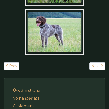
Previous article: Fotografie 20250728 - do stáří 13 týdnů
Next artic
Prev
Next
Úvodní strana
Volná štěňata
O plemenu