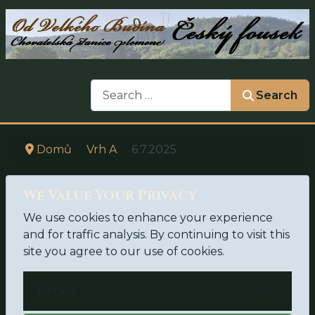
Search
Search
Domů
Vrh A
6.7.2025
We Value Your Privacy
We use cookies to enhance your experience
and for traffic analysis. By continuing to visit this
site you agree to our use of cookies.
Details